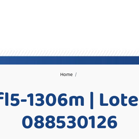
Home
fl5-1306m | Lote
088530126