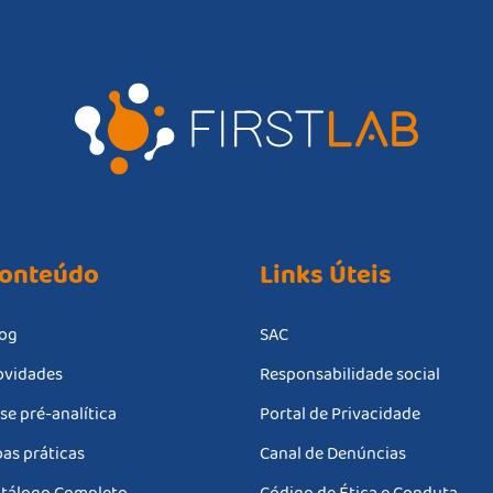
onteúdo
Links Úteis
og
SAC
vidades
Responsabilidade social
se pré-analítica
Portal de Privacidade
as práticas
Canal de Denúncias
tálogo Completo
Código de Ética e Conduta