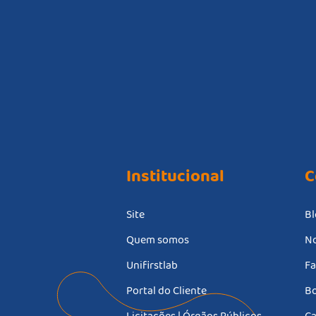
Institucional
C
Site
Bl
Quem somos
No
Unifirstlab
Fa
Portal do Cliente
Bo
Licitações | Órgãos Públicos
Ca