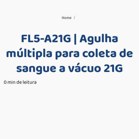
Home
FL5-A21G | Agulha
múltipla para coleta de
sangue a vácuo 21G
0 min de leitura