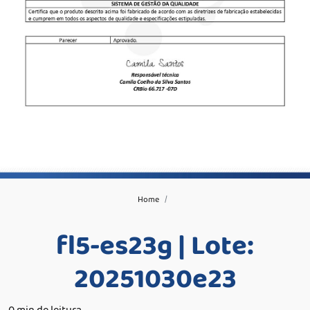
Home
fl5-es23g | Lote:
20251030e23
0 min de leitura