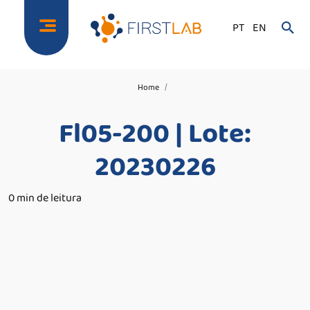
PT
EN
Home
Fl05-200 | Lote:
20230226
0 min de leitura