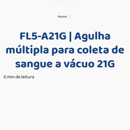
Home
FL5-A21G | Agulha
múltipla para coleta de
sangue a vácuo 21G
0 min de leitura