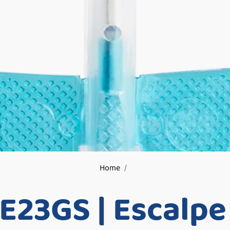
Home
E23GS | Escalp