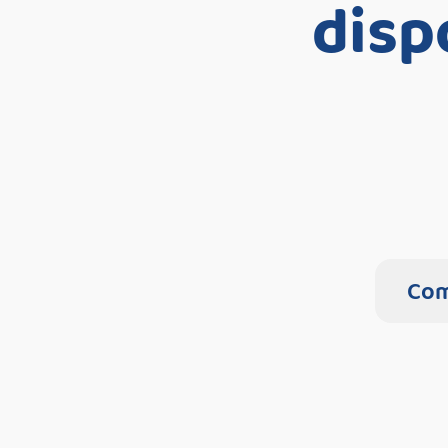
disp
Com