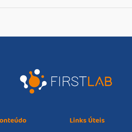
onteúdo
Links Úteis