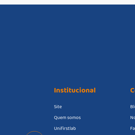
Institucional
C
Site
Bl
Quem somos
No
Unifirstlab
Fa